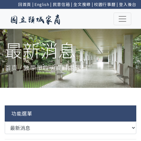
回首頁
|
English
|
民意信箱
|
全文搜尋
|
校園行事曆
|
登入後台
最新消息
首頁 / 教學單位 / 資料處理科
功能選單