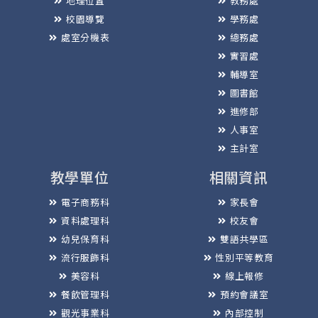
地理位置
教務處
校園導覽
學務處
處室分機表
總務處
實習處
輔導室
圖書館
進修部
人事室
主計室
教學單位
相關資訊
電子商務科
家長會
資料處理科
校友會
幼兒保育科
雙語共學區
流行服飾科
性別平等教育
美容科
線上報修
餐飲管理科
預約會議室
觀光事業科
內部控制