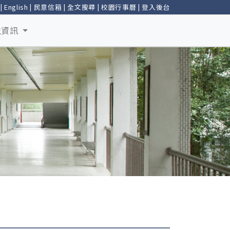
|
English
|
民意信箱
|
全文搜尋
|
校園行事曆
|
登入後台
生資訊