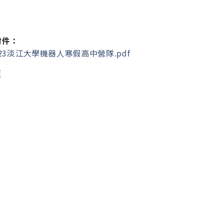
附件：
23淡江大學機器人寒假高中營隊.pdf
頁