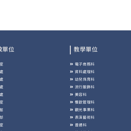
政單位
教學單位
室
電子商務科
處
資料處理科
處
幼兒保育科
處
流行服飾科
處
美容科
室
餐飲管理科
館
觀光事業科
部
表演藝術科
室
普通科