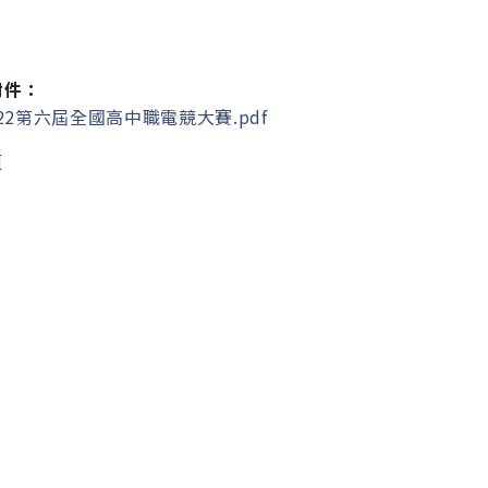
附件：
22第六屆全國高中職電競大賽.pdf
頁