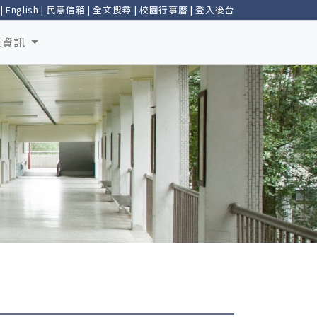
|
English
|
民意信箱
|
全文搜尋
|
校園行事曆
|
登入後台
生資訊