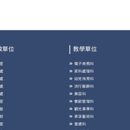
政單位
教學單位
室
電子商務科
處
資料處理科
處
幼兒保育科
處
流行服飾科
處
美容科
室
餐飲管理科
館
觀光事業科
部
表演藝術科
室
普通科