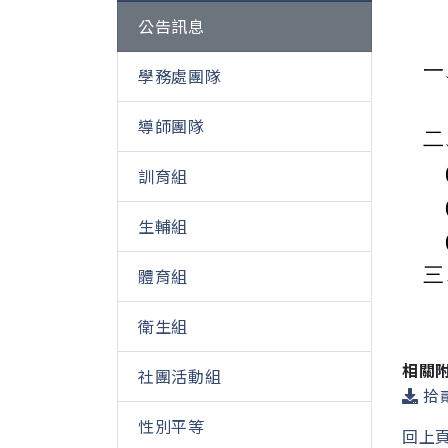
公告訊息
一
學務處團隊
導師團隊
二
訓育組
生輔組
三
體育組
衛生組
相關
社團活動組
拾貳
性別平等
回上