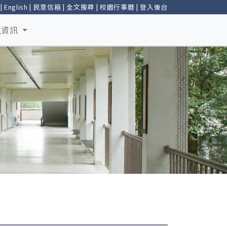
|
English
|
民意信箱
|
全文搜尋
|
校園行事曆
|
登入後台
生資訊