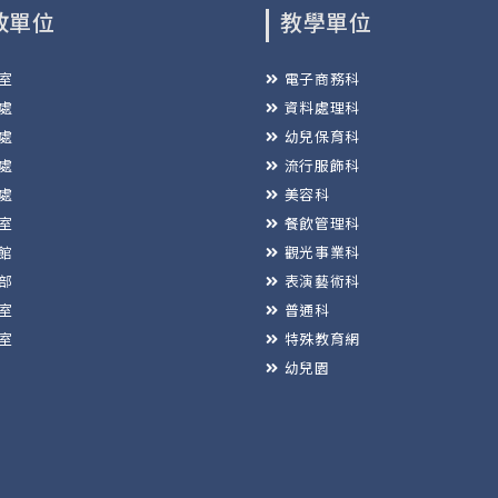
政單位
教學單位
室
電子商務科
處
資料處理科
處
幼兒保育科
處
流行服飾科
處
美容科
室
餐飲管理科
館
觀光事業科
部
表演藝術科
室
普通科
室
特殊教育網
幼兒園