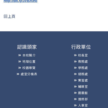
http://bit.ly/3VBAlhc
回上頁
認識頭家
行政單位
本校簡介
校長室
地理位置
教務處
校園導覽
學務處
處室分機表
總務處
實習處
輔導室
圖書館
進修部
人事室