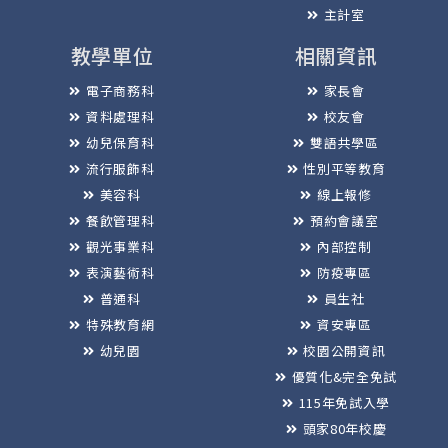
主計室
教學單位
相關資訊
電子商務科
家長會
資料處理科
校友會
幼兒保育科
雙語共學區
流行服飾科
性別平等教育
美容科
線上報修
餐飲管理科
預約會議室
觀光事業科
內部控制
表演藝術科
防疫專區
普通科
員生社
特殊教育網
資安專區
幼兒園
校園公開資訊
優質化&完全免試
115年免試入學
頭家80年校慶