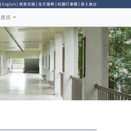
|
English
|
民意信箱
|
全文搜尋
|
校園行事曆
|
登入後台
生資訊