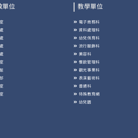
政單位
教學單位
室
電子商務科
處
資料處理科
處
幼兒保育科
處
流行服飾科
處
美容科
室
餐飲管理科
館
觀光事業科
部
表演藝術科
室
普通科
室
特殊教育網
幼兒園