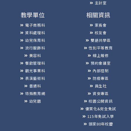
主計室
教學單位
相關資訊
電子商務科
家長會
資料處理科
校友會
幼兒保育科
雙語共學區
流行服飾科
性別平等教育
美容科
線上報修
餐飲管理科
預約會議室
觀光事業科
內部控制
表演藝術科
防疫專區
普通科
員生社
特殊教育網
資安專區
幼兒園
校園公開資訊
優質化&完全免試
115年免試入學
頭家80年校慶