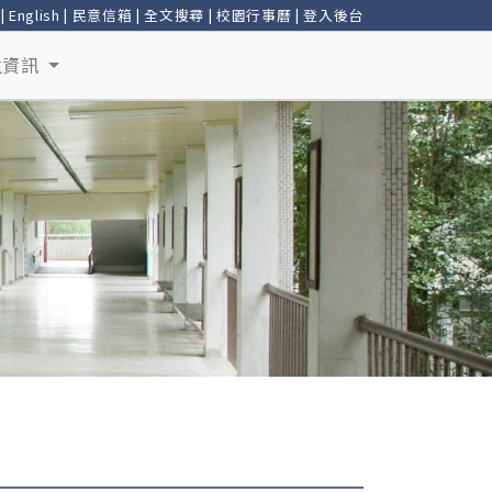
|
English
|
民意信箱
|
全文搜尋
|
校園行事曆
|
登入後台
生資訊