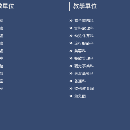
政單位
教學單位
室
電子商務科
處
資料處理科
處
幼兒保育科
處
流行服飾科
處
美容科
室
餐飲管理科
館
觀光事業科
部
表演藝術科
室
普通科
室
特殊教育網
幼兒園