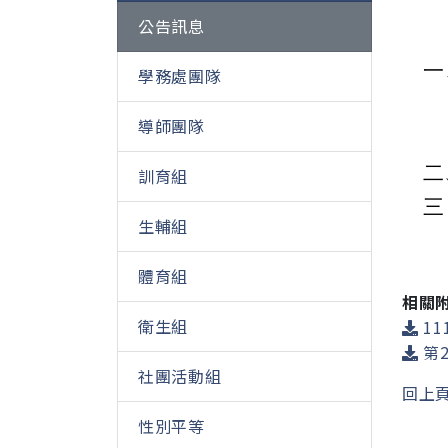
公告訊息
一
學務處團隊
導師團隊
二
訓育組
三
生輔組
體育組
相關
衛生組
111
第2
社團活動組
回上
性別平等