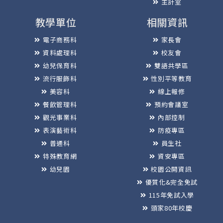
主計室
教學單位
相關資訊
電子商務科
家長會
資料處理科
校友會
幼兒保育科
雙語共學區
流行服飾科
性別平等教育
美容科
線上報修
餐飲管理科
預約會議室
觀光事業科
內部控制
表演藝術科
防疫專區
普通科
員生社
特殊教育網
資安專區
幼兒園
校園公開資訊
優質化&完全免試
115年免試入學
頭家80年校慶