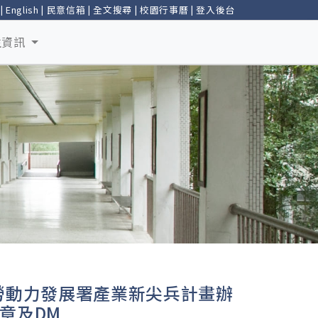
|
English
|
民意信箱
|
全文搜尋
|
校園行事曆
|
登入後台
生資訊
勞動力發展署產業新尖兵計畫辦
章及DM