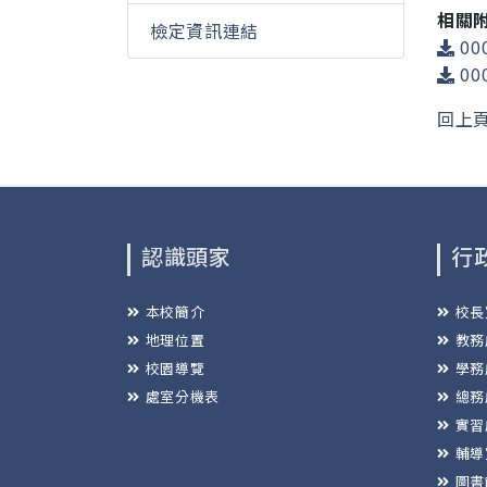
相關
檢定資訊連結
00
00
回上
認識頭家
行
本校簡介
校長
地理位置
教務
校園導覽
學務
處室分機表
總務
實習
輔導
圖書