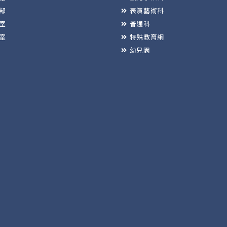
部
表演藝術科
室
普通科
室
特殊教育網
幼兒園