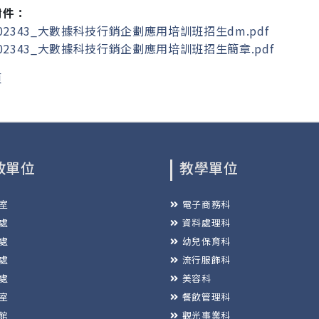
附件：
02343_大數據科技行銷企劃應用培訓班招生dm.pdf
02343_大數據科技行銷企劃應用培訓班招生簡章.pdf
頁
政單位
教學單位
室
電子商務科
處
資料處理科
處
幼兒保育科
處
流行服飾科
處
美容科
室
餐飲管理科
館
觀光事業科