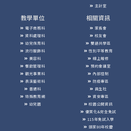
主計室
教學單位
相關資訊
電子商務科
家長會
資料處理科
校友會
幼兒保育科
雙語共學區
流行服飾科
性別平等教育
美容科
線上報修
餐飲管理科
預約會議室
觀光事業科
內部控制
表演藝術科
防疫專區
普通科
員生社
特殊教育網
資安專區
幼兒園
校園公開資訊
優質化&完全免試
115年免試入學
頭家80年校慶