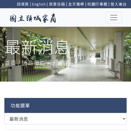
回首頁
|
English
|
民意信箱
|
全文搜尋
|
校園行事曆
|
登入後台
最新消息
首頁 / 行政單位 / 圖書館
功能選單