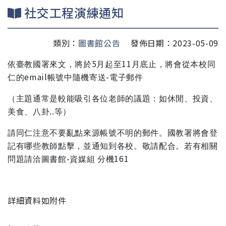
社交工程演練通知
類別：
圖書館公告
發佈日期：2023-05-09
5
11
依臺教國署來文，將於
月起至
月底止，將會從本校同
email
-
仁的
帳號中隨機寄送
電子郵件
（主題通常是較能吸引各位老師的議題：如休閒、投資、
..
美食、八卦
等）
請同仁注意不要亂點來源帳號不明的郵件。國教署將會登
記有哪些教師點擊，並通知到各校。敬請配合。若有相關
-
161
問題請洽圖書館
資媒組
分機
詳細資料如附件