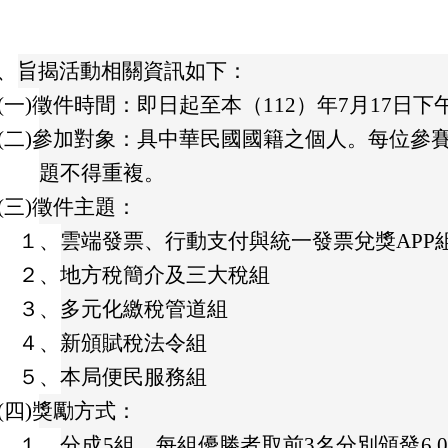
、
旨揭活動相關資訊如下：
(一)
徵件時間：即日起至本（112）年7月17日
(二)
參加對象：具中華民國國籍之個人。每位參賽
題不得重複。
(三)
徵件主題：
１、
雲端發票、行動支付與統一發票兌獎APP
２、
地方稅簡介及三大稅組
３、
多元化繳稅管道組
４、
新頒賦稅法令組
５、
本局便民服務組
(四)
獎勵方式：
１、
分成5組，每組優勝者取前3名分別頒發6,000