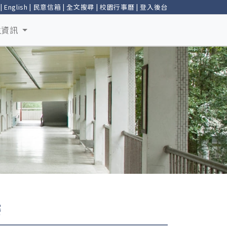
|
English
|
民意信箱
|
全文搜尋
|
校園行事曆
|
登入後台
生資訊
賽