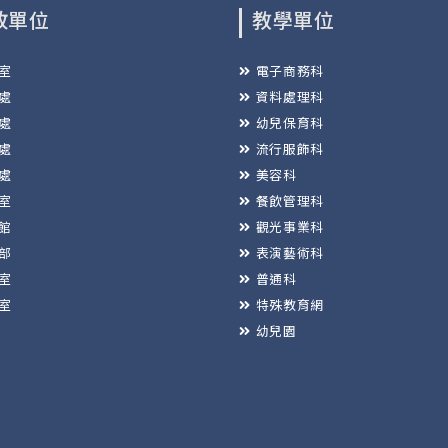
政單位
教學單位
室
電子商務科
處
資料處理科
處
幼兒保育科
處
流行服飾科
處
美容科
室
餐飲管理科
館
觀光事業科
部
表演藝術科
室
普通科
室
特殊教育網
幼兒園