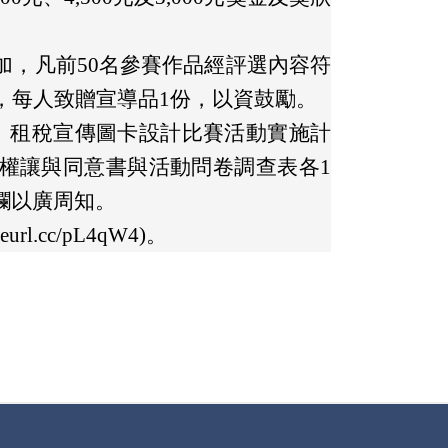
加，凡前50名參賽作品經評選內容符
，每人致贈宣導品1份，以資鼓勵。
說」租稅宣傳圖卡設計比賽活動實施計
權讓與同意書與活動問卷調查表各1
欄以廣周知。
l.cc/pL4qW4)。