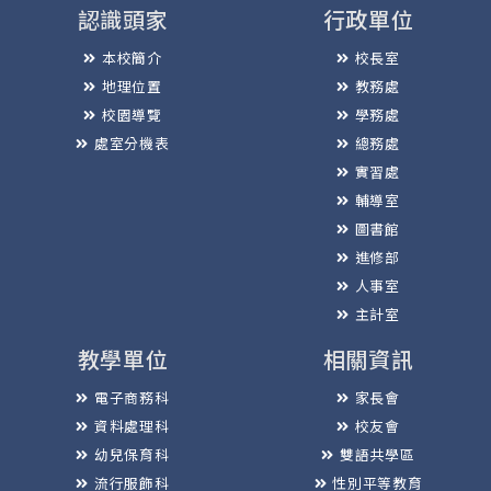
認識頭家
行政單位
本校簡介
校長室
地理位置
教務處
校園導覽
學務處
處室分機表
總務處
實習處
輔導室
圖書館
進修部
人事室
主計室
教學單位
相關資訊
電子商務科
家長會
資料處理科
校友會
幼兒保育科
雙語共學區
流行服飾科
性別平等教育