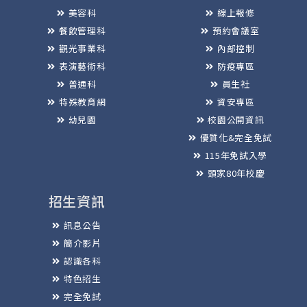
美容科
線上報修
餐飲管理科
預約會議室
觀光事業科
內部控制
表演藝術科
防疫專區
普通科
員生社
特殊教育網
資安專區
幼兒園
校園公開資訊
優質化&完全免試
115年免試入學
頭家80年校慶
招生資訊
訊息公告
簡介影片
認識各科
特色招生
完全免試