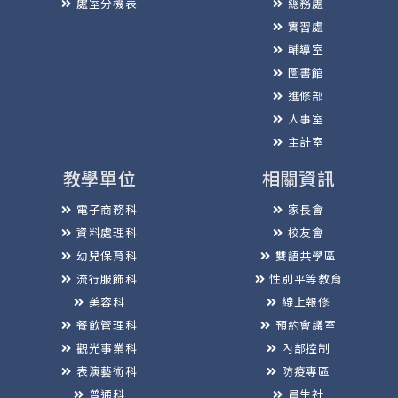
處室分機表
總務處
實習處
輔導室
圖書館
進修部
人事室
主計室
教學單位
相關資訊
電子商務科
家長會
資料處理科
校友會
幼兒保育科
雙語共學區
流行服飾科
性別平等教育
美容科
線上報修
餐飲管理科
預約會議室
觀光事業科
內部控制
表演藝術科
防疫專區
普通科
員生社