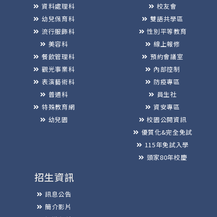
資料處理科
校友會
幼兒保育科
雙語共學區
流行服飾科
性別平等教育
美容科
線上報修
餐飲管理科
預約會議室
觀光事業科
內部控制
表演藝術科
防疫專區
普通科
員生社
特殊教育網
資安專區
幼兒園
校園公開資訊
優質化&完全免試
115年免試入學
頭家80年校慶
招生資訊
訊息公告
簡介影片