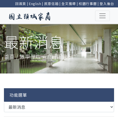
回首頁
|
English
|
民意信箱
|
全文搜尋
|
校園行事曆
|
登入後台
最新消息
首頁 / 教學單位 / 流行服飾科
功能選單