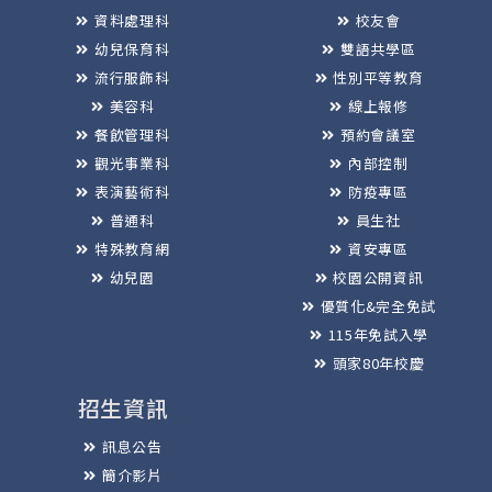
資料處理科
校友會
幼兒保育科
雙語共學區
流行服飾科
性別平等教育
美容科
線上報修
餐飲管理科
預約會議室
觀光事業科
內部控制
表演藝術科
防疫專區
普通科
員生社
特殊教育網
資安專區
幼兒園
校園公開資訊
優質化&完全免試
115年免試入學
頭家80年校慶
招生資訊
訊息公告
簡介影片