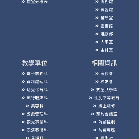
處室分機表
總務處
實習處
輔導室
圖書館
進修部
人事室
主計室
教學單位
相關資訊
電子商務科
家長會
資料處理科
校友會
幼兒保育科
雙語共學區
流行服飾科
性別平等教育
美容科
線上報修
餐飲管理科
預約會議室
觀光事業科
內部控制
表演藝術科
防疫專區
普通科
員生社