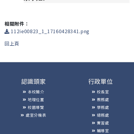
相關附件：
112ie00823_1_17160428341.png
回上頁
認識頭家
行政單位
本校簡介
校長室
地理位置
教務處
校園導覽
學務處
處室分機表
總務處
實習處
輔導室