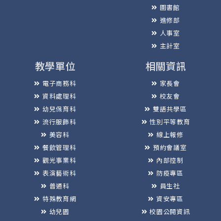
圖書館
進修部
人事室
主計室
教學單位
相關資訊
電子商務科
家長會
資料處理科
校友會
幼兒保育科
雙語共學區
流行服飾科
性別平等教育
美容科
線上報修
餐飲管理科
預約會議室
觀光事業科
內部控制
表演藝術科
防疫專區
普通科
員生社
特殊教育網
資安專區
幼兒園
校園公開資訊