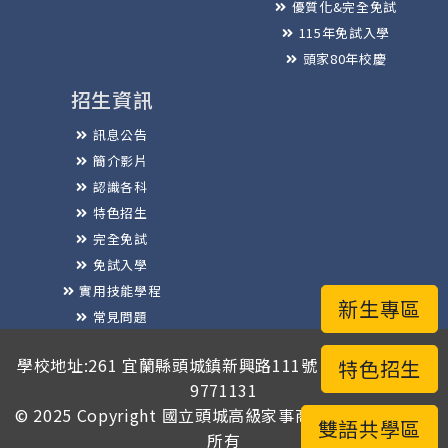
優質化&完全免試
115年免試入學
頭家80年校慶
招生資訊
訊息公告
簡介影片
認識各科
特色招生
完全免試
免試入學
實用技能學程
新生專區
常見問題
榮譽榜
學校地址:261 宜蘭縣頭城鎮新興路111號 / 電話總機:03-
特色招生
9771131
© 2025 Copyright
國立頭城高級家事商業職業學校
版權
雙語共學區
所有