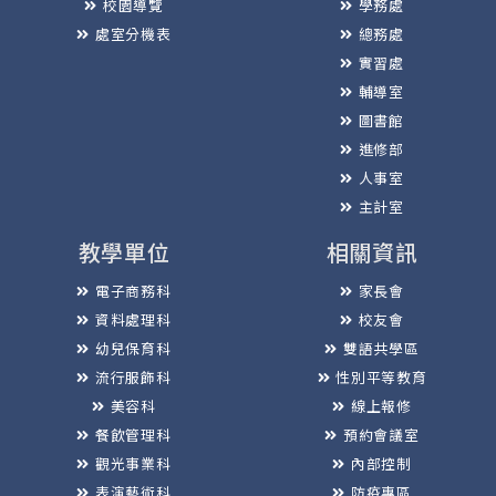
校園導覽
學務處
處室分機表
總務處
實習處
輔導室
圖書館
進修部
人事室
主計室
教學單位
相關資訊
電子商務科
家長會
資料處理科
校友會
幼兒保育科
雙語共學區
流行服飾科
性別平等教育
美容科
線上報修
餐飲管理科
預約會議室
觀光事業科
內部控制
表演藝術科
防疫專區