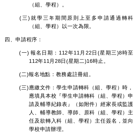
（組、學程）。
(三)
就學三年期間原則上至多申請通過轉科
（組、學程）以一次為限。
四、申請程序：
(一)
報名日期：
112
年
11
月
22
日
(
星期三
)8
時至
112
年
11
月
28
日
(
星期二
)16
時止。
(二)
報名地點：教務處註冊組。
(三)
應繳文件：學生申請轉科（組、學程）時，
應填具本校『學生申請轉科（組、學程）申
請及輔導紀錄表』（如附件）經家長或監護
人、輔導教師、導師、原科（組、學程）主
任及欲轉入科（組、學程）主任簽名，並向
學校申請辦理。