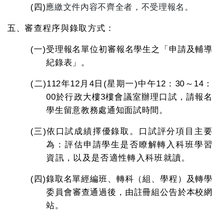
(四)
應繳文件內容不齊全者，不受理報名。
五、
審查程序與錄取方式
：
(一)
受理報名單位初審報名學生之「申請及輔導
紀錄表」。
(二)
112
年
12
月
4
日
(
星期一
)
中午
12
：
30
～
14
：
00
於行政大樓
3
樓會議室辦理口試，請報名
學生留意教務處通知面試時間。
(三)
依口試成績擇優錄取。口試評分項目主要
為：評估申請學生是否瞭解轉入科班學習
資訊，以及是否適性轉入科班就讀。
(四)
錄取名單經編班、轉科（組、學程）及轉學
委員會審查通過後，由註冊組公告於本校網
站。