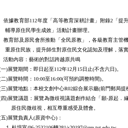
、
依據教育部112年度「高等教育深耕計畫」附錄2「提
輔導原住民學生成效」活動計畫辦理。
、
教育部及原民會所推動「全民原教」，各級教育主管
重原住民族，提升師生對原住民文化認知及理解，落
、
活動內容：藝術的對話跨越原共鳴
(一)
展覽期間：即日起至112年12月15日止(不含六日)。
(二)
展覽時間：10:00至16:00(可預約調整時間)。
(三)
展覽地點：本校文創中心R02綜合展示廳(前門郵局提
(四)
展覽議題：展覽為微歧視議題創作結合「願-原起．
原住民微歧視，相互尊重感受及體會。
(五)
展覽負責人(原資中心)：
１
.杜培宣/06-2532106轉281/s20197@gm.tut.edu.tw。