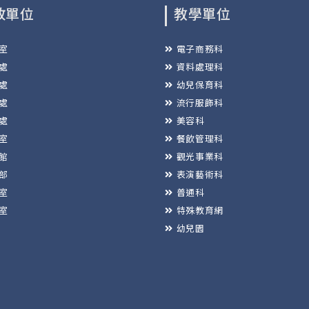
政單位
教學單位
室
電子商務科
處
資料處理科
處
幼兒保育科
處
流行服飾科
處
美容科
室
餐飲管理科
館
觀光事業科
部
表演藝術科
室
普通科
室
特殊教育網
幼兒園