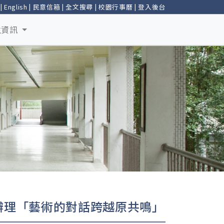
|
English
|
民意信箱
|
全文搜尋
|
校園行事曆
|
登入後台
生資訊
辦理「藝術的對話跨越原共鳴」