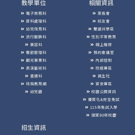
教學單位
相關資訊
電子商務科
家長會
資料處理科
校友會
幼兒保育科
雙語共學區
流行服飾科
性別平等教育
美容科
線上報修
餐飲管理科
預約會議室
觀光事業科
內部控制
表演藝術科
防疫專區
普通科
員生社
特殊教育網
資安專區
幼兒園
校園公開資訊
優質化&完全免試
115年免試入學
頭家80年校慶
招生資訊