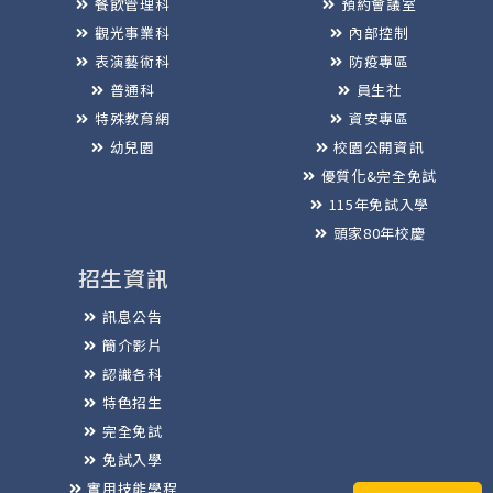
餐飲管理科
預約會議室
觀光事業科
內部控制
表演藝術科
防疫專區
普通科
員生社
特殊教育網
資安專區
幼兒園
校園公開資訊
優質化&完全免試
115年免試入學
頭家80年校慶
招生資訊
訊息公告
簡介影片
認識各科
特色招生
完全免試
免試入學
實用技能學程