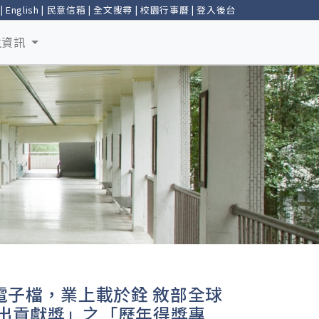
|
English
|
民意信箱
|
全文搜尋
|
校園行事曆
|
登入後台
生資訊
電子檔，業上載於銓 敘部全球
w）「傑出貢獻獎」之「歷年得獎專