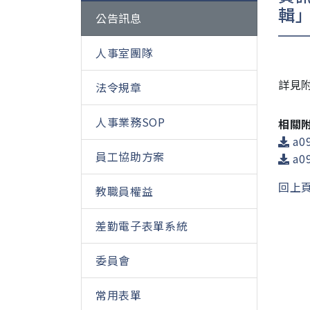
輯
公告訊息
人事室團隊
詳見
法令規章
人事業務SOP
相關
a09
員工協助方案
a09
回上
教職員權益
差勤電子表單系統
委員會
常用表單