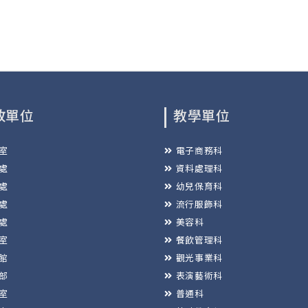
政單位
教學單位
室
電子商務科
處
資料處理科
處
幼兒保育科
處
流行服飾科
處
美容科
室
餐飲管理科
館
觀光事業科
部
表演藝術科
室
普通科