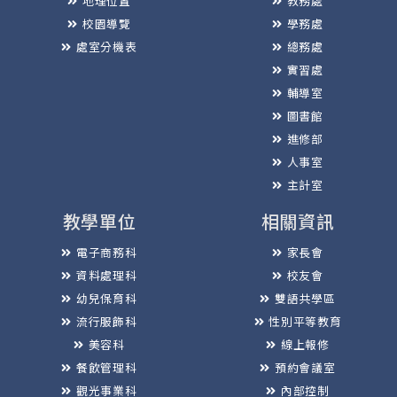
地理位置
教務處
校園導覽
學務處
處室分機表
總務處
實習處
輔導室
圖書館
進修部
人事室
主計室
教學單位
相關資訊
電子商務科
家長會
資料處理科
校友會
幼兒保育科
雙語共學區
流行服飾科
性別平等教育
美容科
線上報修
餐飲管理科
預約會議室
觀光事業科
內部控制