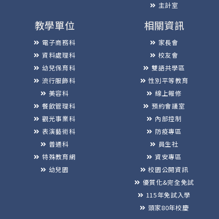
主計室
教學單位
相關資訊
電子商務科
家長會
資料處理科
校友會
幼兒保育科
雙語共學區
流行服飾科
性別平等教育
美容科
線上報修
餐飲管理科
預約會議室
觀光事業科
內部控制
表演藝術科
防疫專區
普通科
員生社
特殊教育網
資安專區
幼兒園
校園公開資訊
優質化&完全免試
115年免試入學
頭家80年校慶