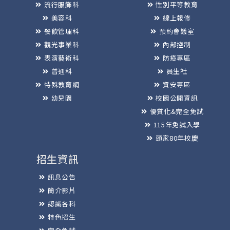
流行服飾科
性別平等教育
美容科
線上報修
餐飲管理科
預約會議室
觀光事業科
內部控制
表演藝術科
防疫專區
普通科
員生社
特殊教育網
資安專區
幼兒園
校園公開資訊
優質化&完全免試
115年免試入學
頭家80年校慶
招生資訊
訊息公告
簡介影片
認識各科
特色招生