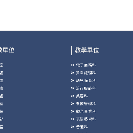
政單位
教學單位
室
電子商務科
處
資料處理科
處
幼兒保育科
處
流行服飾科
處
美容科
室
餐飲管理科
館
觀光事業科
部
表演藝術科
室
普通科