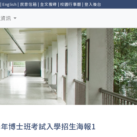
|
English
|
民意信箱
|
全文搜尋
|
校園行事曆
|
登入後台
生資訊
學年博士班考試入學招生海報1