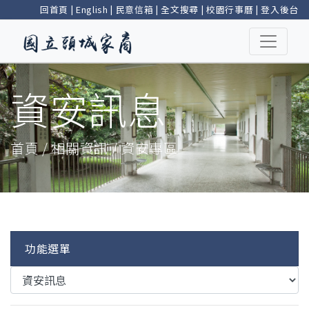
回首頁
|
English
|
民意信箱
|
全文搜尋
|
校園行事曆
|
登入後台
資安訊息
首頁 / 相關資訊 / 資安專區
功能選單