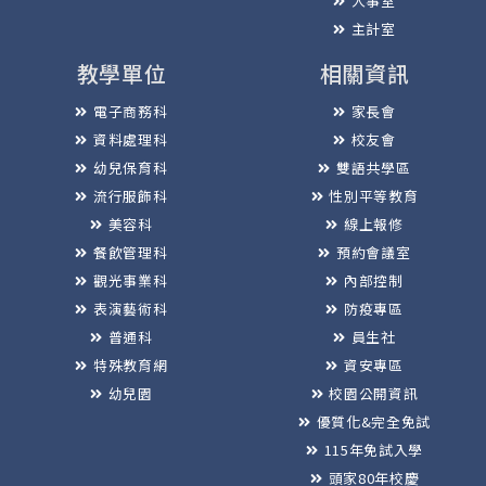
人事室
主計室
教學單位
相關資訊
電子商務科
家長會
資料處理科
校友會
幼兒保育科
雙語共學區
流行服飾科
性別平等教育
美容科
線上報修
餐飲管理科
預約會議室
觀光事業科
內部控制
表演藝術科
防疫專區
普通科
員生社
特殊教育網
資安專區
幼兒園
校園公開資訊
優質化&完全免試
115年免試入學
頭家80年校慶