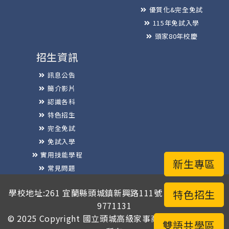
優質化&完全免試
115年免試入學
頭家80年校慶
招生資訊
訊息公告
簡介影片
認識各科
特色招生
完全免試
免試入學
實用技能學程
新生專區
常見問題
榮譽榜
學校地址:261 宜蘭縣頭城鎮新興路111號 / 電話總機:03-
特色招生
9771131
© 2025 Copyright
國立頭城高級家事商業職業學校
版權
雙語共學區