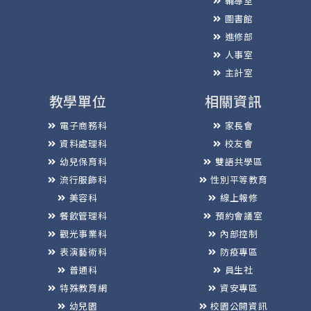
輔導室
圖書館
進修部
人事室
主計室
教學單位
相關資訊
電子商務科
家長會
資料處理科
校友會
幼兒保育科
雙語共學區
流行服飾科
性別平等教育
美容科
線上報修
餐飲管理科
預約會議室
觀光事業科
內部控制
表演藝術科
防疫專區
普通科
員生社
特殊教育網
資安專區
幼兒園
校園公開資訊