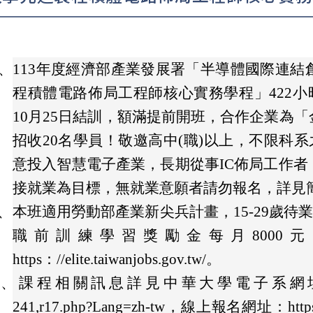
、
113年度經濟部產業發展署「半導體國際連結創
程積體電路佈局工程師核心實務學程」422小時培
10月25日結訓，額滿提前開班，合作企業為
招收20名學員！敬邀高中(職)以上，不限科系
意投入智慧電子產業，長期從事IC佈局工作
接就業為目標，無就業意願者請勿報名，詳見
、
本班適用勞動部產業新尖兵計畫，15-29歲待
職前訓練學習獎勵金每月8000
https：//elite.taiwanjobs.gov.tw/。
三、
課程相關訊息詳見中華大學電子系網址：https://el
241,r17.php?Lang=zh-tw，線上報名網址：https://el