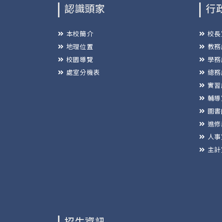
認識頭家
行
本校簡介
校長
地理位置
教務
校園導覽
學務
處室分機表
總務
實習
輔導
圖書
進修
人事
主計
招生資訊