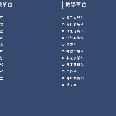
政單位
教學單位
室
電子商務科
處
資料處理科
處
幼兒保育科
處
流行服飾科
處
美容科
室
餐飲管理科
館
觀光事業科
部
表演藝術科
室
普通科
室
特殊教育網
幼兒園