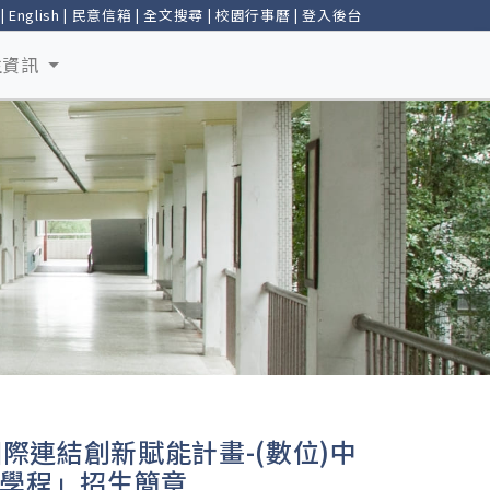
|
English
|
民意信箱
|
全文搜尋
|
校園行事曆
|
登入後台
生資訊
際連結創新賦能計畫-(數位)中
學程」招生簡章