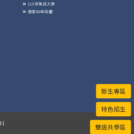
115年免試入學
頭家80年校慶
新生專區
特色招生
31
雙語共學區
有