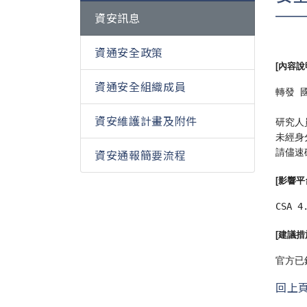
資安訊息
資通安全政策
[內容說明
資通安全組織成員
轉發 國
資安維護計畫及附件
研究人員發
未經身
資安通報簡要流程
請儘速
[影響平台
CSA 
[建議措施
官方已
回上