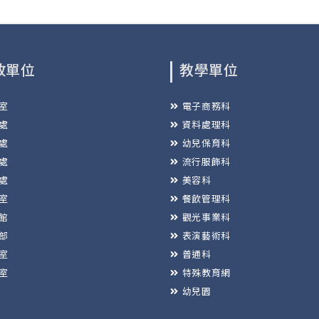
政單位
教學單位
室
電子商務科
處
資料處理科
處
幼兒保育科
處
流行服飾科
處
美容科
室
餐飲管理科
館
觀光事業科
部
表演藝術科
室
普通科
室
特殊教育網
幼兒園