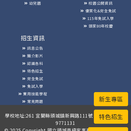
幼兒園
校園公開資訊
優質化&完全免試
115年免試入學
頭家80年校慶
招生資訊
訊息公告
簡介影片
認識各科
特色招生
完全免試
免試入學
實用技能學程
新生專區
常見問題
榮譽榜
學校地址:261 宜蘭縣頭城鎮新興路111號 / 電話總機:03-
特色招生
9771131
© 2025 Copyright
國立頭城高級家事商業職業學校
版權