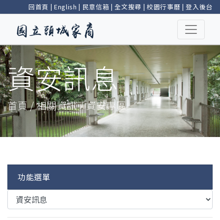
回首頁
|
English
|
民意信箱
|
全文搜尋
|
校園行事曆
|
登入後台
資安訊息
首頁 / 相關資訊 / 資安專區
功能選單