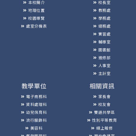
本校簡介
校長室
地理位置
教務處
校園導覽
學務處
處室分機表
總務處
實習處
輔導室
圖書館
進修部
人事室
主計室
教學單位
相關資訊
電子商務科
家長會
資料處理科
校友會
幼兒保育科
雙語共學區
流行服飾科
性別平等教育
美容科
線上報修
餐飲管理科
預約會議室