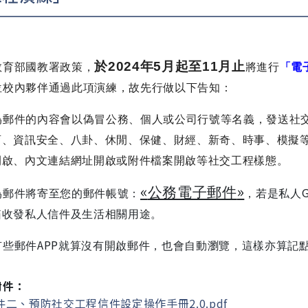
於
2024
年
5
月起至
11
月止
教育部國教署政策，
將
進行
「電
位校內夥伴通過此項演練，故先行做以下告知：
偽郵件的內容會以偽冒公務、個人或公司行號等名義，發送社
育、資訊安全、八卦、休閒、保健、財經、新奇、時事、模擬
開啟、內文連結網址開啟或附件檔案開啟等社交工程樣態。
«
»
公務電子郵件
偽郵件將寄至您的郵件帳號：
，若是私人
箱收發私人信件及生活相關用途。
APP
有些郵件
就算沒有開啟郵件，也會自動瀏覽，這樣亦算記
附件：
二、預防社交工程信件設定操作手冊2.0.pdf