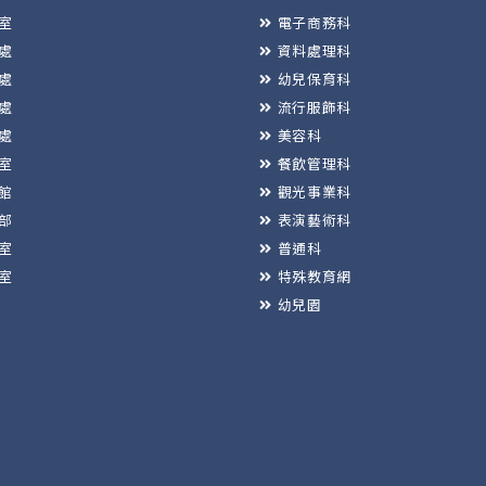
室
電子商務科
處
資料處理科
處
幼兒保育科
處
流行服飾科
處
美容科
室
餐飲管理科
館
觀光事業科
部
表演藝術科
室
普通科
室
特殊教育網
幼兒園