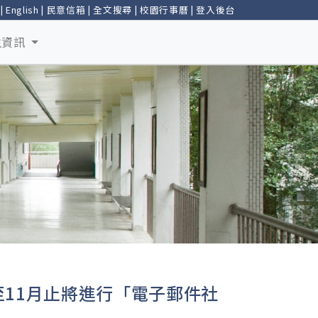
|
English
|
民意信箱
|
全文搜尋
|
校園行事曆
|
登入後台
生資訊
至11月止將進行「電子郵件社