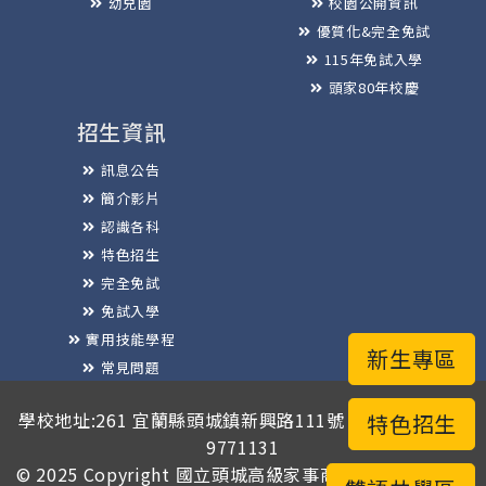
幼兒園
校園公開資訊
優質化&完全免試
115年免試入學
頭家80年校慶
招生資訊
訊息公告
簡介影片
認識各科
特色招生
完全免試
免試入學
實用技能學程
新生專區
常見問題
榮譽榜
學校地址:261 宜蘭縣頭城鎮新興路111號 / 電話總機:03-
特色招生
9771131
© 2025 Copyright
國立頭城高級家事商業職業學校
版權