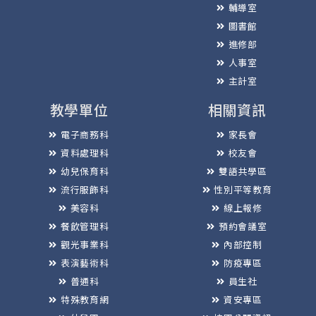
輔導室
圖書館
進修部
人事室
主計室
教學單位
相關資訊
電子商務科
家長會
資料處理科
校友會
幼兒保育科
雙語共學區
流行服飾科
性別平等教育
美容科
線上報修
餐飲管理科
預約會議室
觀光事業科
內部控制
表演藝術科
防疫專區
普通科
員生社
特殊教育網
資安專區