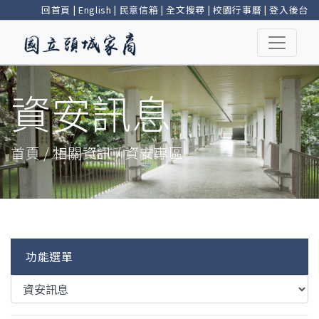
回首頁
|
English
|
民意信箱
|
全文搜尋
|
校園行事曆
|
登入後台
資安訊息
首頁 / 相關資訊 / 資安專區
功能選單