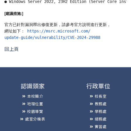
● Windows Server 2022, 23H2 Edition (Server Core insta
[建議措施:]
官方已針對漏洞釋出修復更新，請參考官方說明進行更新，
網址如下： 
https://msrc.microsoft.com/
update-guide/vulnerability/
CVE-2024-29988
回上頁
認識頭家
行政單位
本校簡介
校長室
地理位置
教務處
校園導覽
學務處
處室分機表
總務處
實習處