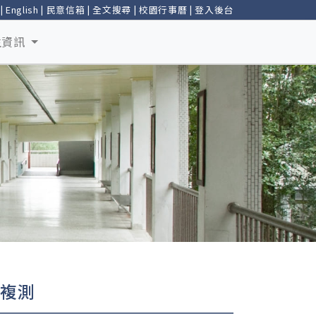
|
English
|
民意信箱
|
全文搜尋
|
校園行事曆
|
登入後台
生資訊
掃複測