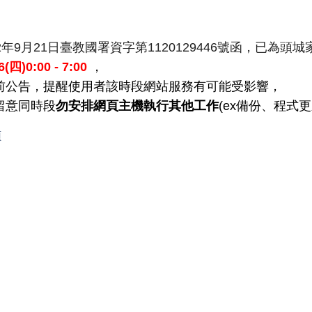
2年9月21日臺教國署資字第1120129446號函，
已為頭城
/6(四
)0
:00 - 7:00
，
前公告，提醒使用者該時段網站服務有可能受影響，
留意同時段
勿安排網頁主機執行其他工作
(ex備份、
程式更
頁