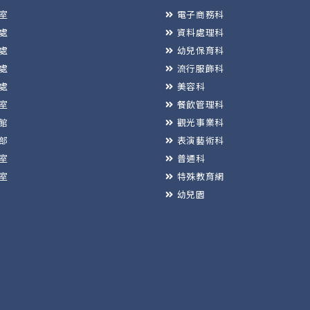
室
電子商務科
處
資料處理科
處
幼兒保育科
處
流行服飾科
處
美容科
室
餐飲管理科
館
觀光事業科
部
表演藝術科
室
普通科
室
特殊教育網
幼兒園