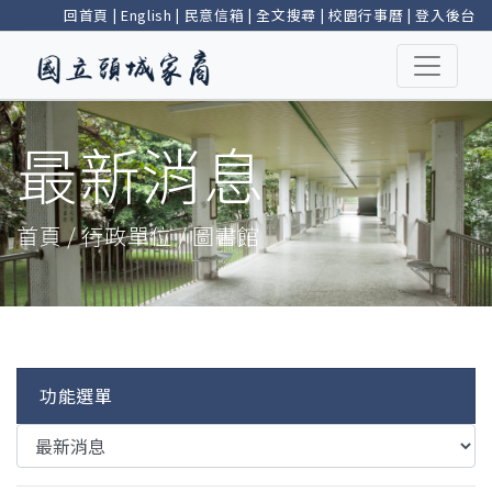
回首頁
|
English
|
民意信箱
|
全文搜尋
|
校園行事曆
|
登入後台
最新消息
首頁 / 行政單位 / 圖書館
功能選單