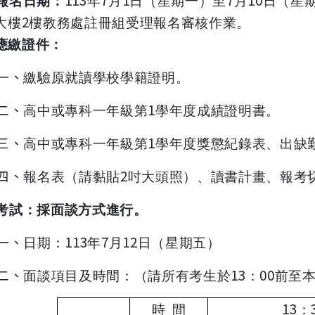
報名日期：
年
月
日（星期一）至
月
日（星
2
大樓
樓教務處註冊組受理報名審核作業。
應繳證件：
一、
繳驗原就讀學校學籍證明。
二、
1
高中或專科一年級第
學年度成績證明書。
三、
1
高中或專科一年級第
學年度獎懲紀錄表、出缺
四、
2
報名表（請黏貼
吋大頭照）、讀書計畫、報考
考試：採面談方式進行。
一、
113
7
12
日期：
年
月
日（星期五）
二、
13
00
面談項目及時間：（請所有考生於
：
前至
13
時
間
：