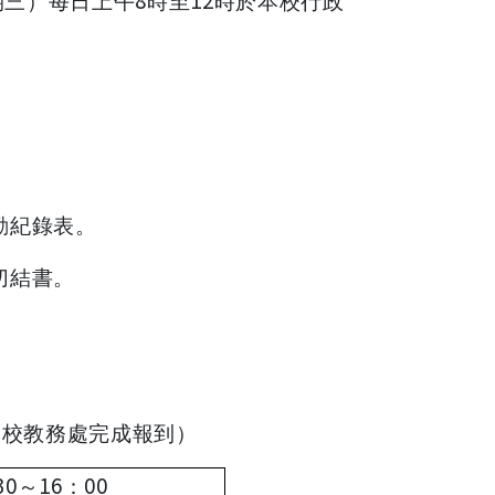
期三）每日上午
時至
時於本校行政
勤紀錄表。
切結書。
本校教務處完成報到）
30
16
00
～
：