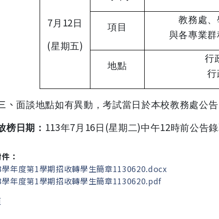
教務處、
7
12
月
日
項目
與各專業群
(
)
星期五
行
地點
行
三、
面談地點如有異動，考試當日於本校教務處公告
113
7
16
(
)
12
放榜日期：
年
月
日
星期二
中午
時前公告錄
附件：
3學年度第1學期招收轉學生簡章1130620.docx
3學年度第1學期招收轉學生簡章1130620.pdf
頁