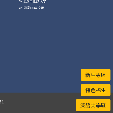
115年免試入學
頭家80年校慶
新生專區
特色招生
31
雙語共學區
有