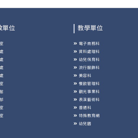
政單位
教學單位
室
電子商務科
處
資料處理科
處
幼兒保育科
處
流行服飾科
處
美容科
室
餐飲管理科
館
觀光事業科
部
表演藝術科
室
普通科
室
特殊教育網
幼兒園