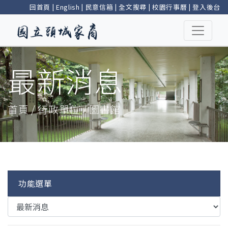
回首頁
|
English
|
民意信箱
|
全文搜尋
|
校園行事曆
|
登入後台
最新消息
首頁 / 行政單位 / 圖書館
功能選單