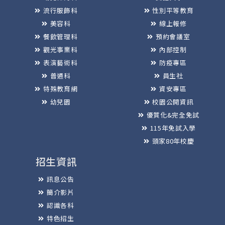
流行服飾科
性別平等教育
美容科
線上報修
餐飲管理科
預約會議室
觀光事業科
內部控制
表演藝術科
防疫專區
普通科
員生社
特殊教育網
資安專區
幼兒園
校園公開資訊
優質化&完全免試
115年免試入學
頭家80年校慶
招生資訊
訊息公告
簡介影片
認識各科
特色招生