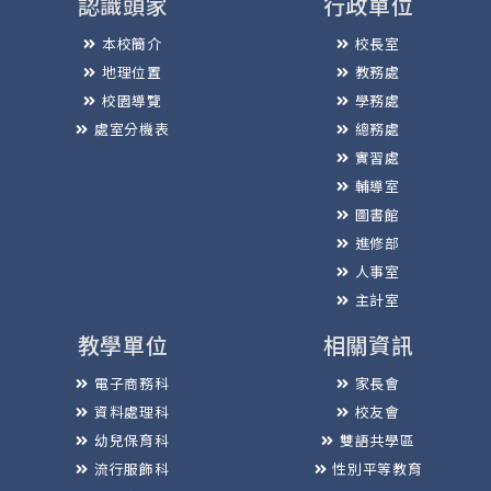
認識頭家
行政單位
本校簡介
校長室
地理位置
教務處
校園導覽
學務處
處室分機表
總務處
實習處
輔導室
圖書館
進修部
人事室
主計室
教學單位
相關資訊
電子商務科
家長會
資料處理科
校友會
幼兒保育科
雙語共學區
流行服飾科
性別平等教育