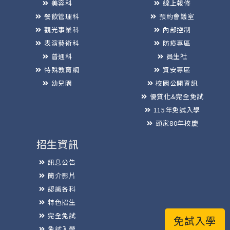
美容科
線上報修
餐飲管理科
預約會議室
觀光事業科
內部控制
表演藝術科
防疫專區
普通科
員生社
特殊教育網
資安專區
幼兒園
校園公開資訊
優質化&完全免試
115年免試入學
頭家80年校慶
招生資訊
訊息公告
簡介影片
認識各科
特色招生
完全免試
免試入學
免試入學