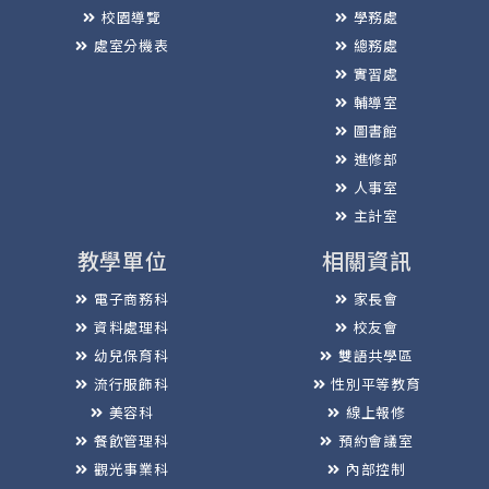
校園導覽
學務處
處室分機表
總務處
實習處
輔導室
圖書館
進修部
人事室
主計室
教學單位
相關資訊
電子商務科
家長會
資料處理科
校友會
幼兒保育科
雙語共學區
流行服飾科
性別平等教育
美容科
線上報修
餐飲管理科
預約會議室
觀光事業科
內部控制