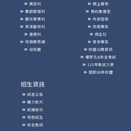
美容科
線上報修
餐飲管理科
預約會議室
觀光事業科
內部控制
表演藝術科
防疫專區
普通科
員生社
特殊教育網
資安專區
幼兒園
校園公開資訊
優質化&完全免試
115年免試入學
頭家80年校慶
招生資訊
訊息公告
簡介影片
認識各科
特色招生
完全免試