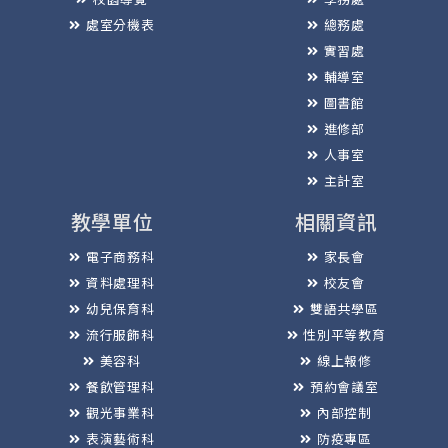
處室分機表
總務處
實習處
輔導室
圖書館
進修部
人事室
主計室
教學單位
相關資訊
電子商務科
家長會
資料處理科
校友會
幼兒保育科
雙語共學區
流行服飾科
性別平等教育
美容科
線上報修
餐飲管理科
預約會議室
觀光事業科
內部控制
表演藝術科
防疫專區