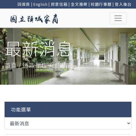
回首頁
|
English
|
民意信箱
|
全文搜尋
|
校園行事曆
|
登入後台
最新消息
首頁 / 行政單位 / 圖書館
功能選單