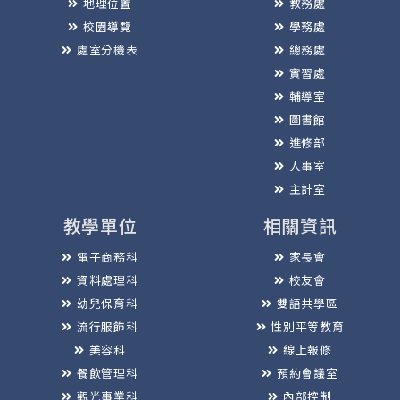
地理位置
教務處
校園導覽
學務處
處室分機表
總務處
實習處
輔導室
圖書館
進修部
人事室
主計室
教學單位
相關資訊
電子商務科
家長會
資料處理科
校友會
幼兒保育科
雙語共學區
流行服飾科
性別平等教育
美容科
線上報修
餐飲管理科
預約會議室
觀光事業科
內部控制