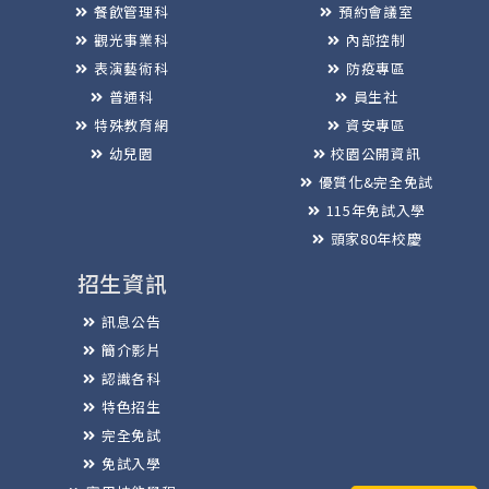
餐飲管理科
預約會議室
觀光事業科
內部控制
表演藝術科
防疫專區
普通科
員生社
特殊教育網
資安專區
幼兒園
校園公開資訊
優質化&完全免試
115年免試入學
頭家80年校慶
招生資訊
訊息公告
簡介影片
認識各科
特色招生
完全免試
免試入學