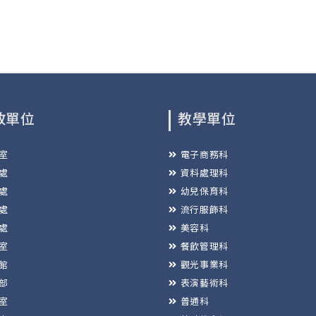
政單位
教學單位
室
電子商務科
處
資料處理科
處
幼兒保育科
處
流行服飾科
處
美容科
室
餐飲管理科
館
觀光事業科
部
表演藝術科
室
普通科