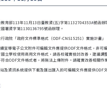
教育部113年11月13日臺教資(五)字第1132704353A號函
國署資字第1130136795號函辦理。
行政院「政府文件標準格式（ODF-CNS15251）實施計畫」
持續宣導電子公文附件可編輯文件應提供ODF文件格式，非可編
有國立學校使用商用文件格式，請各校確實檢討改善，建議調
不符合ODF文件格式者，將無法上傳附件。請確實改善相關作
)網站及資訊系統提供下載及匯出匯入的可編輯文件應提供ODF
。
頁