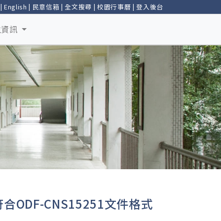
|
English
|
民意信箱
|
全文搜尋
|
校園行事曆
|
登入後台
生資訊
DF-CNS15251文件格式