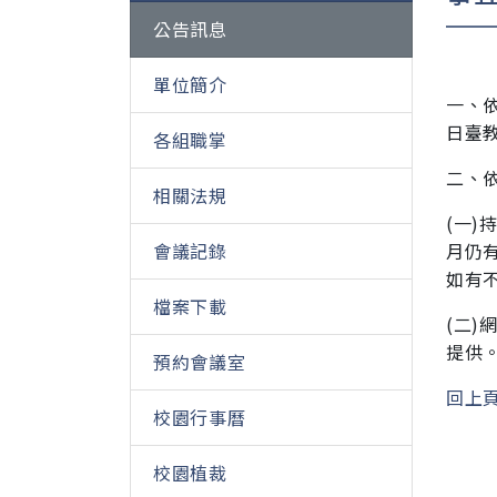
公告訊息
單位簡介
一、依
日臺教
各組職掌
二、依
相關法規
(一)
會議記錄
月仍
如有
檔案下載
(二
提供
預約會議室
回上
校園行事曆
校園植裁