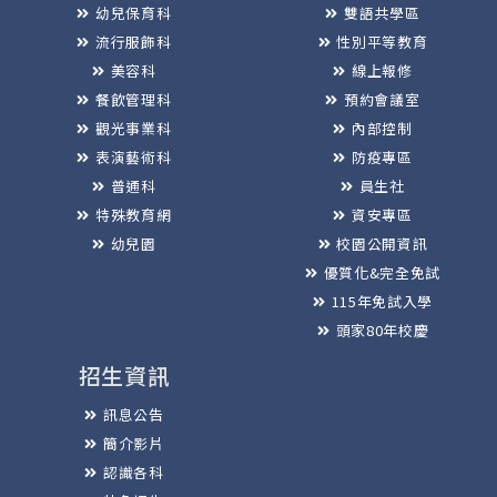
幼兒保育科
雙語共學區
流行服飾科
性別平等教育
美容科
線上報修
餐飲管理科
預約會議室
觀光事業科
內部控制
表演藝術科
防疫專區
普通科
員生社
特殊教育網
資安專區
幼兒園
校園公開資訊
優質化&完全免試
115年免試入學
頭家80年校慶
招生資訊
訊息公告
簡介影片
認識各科