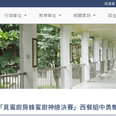
回首頁
行政單位
教學單位
相關資訊
招
「覓蜜廚房蜂蜜廚神總決賽」西餐組中勇