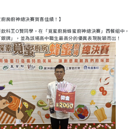
蜜廚房廚神總決賽賀喜佳績！】
餐飲科王O賢同學，在「覓蜜廚房蜂蜜廚神總決賽」西餐組中
「銀牌」，並為該場高中職生最高分的優異表現脫穎而出！