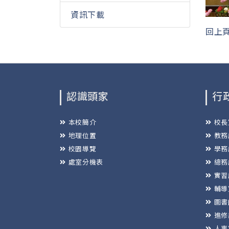
資訊下載
回上
認識頭家
行
本校簡介
校長
地理位置
教務
校園導覽
學務
處室分機表
總務
實習
輔導
圖書
進修
人事