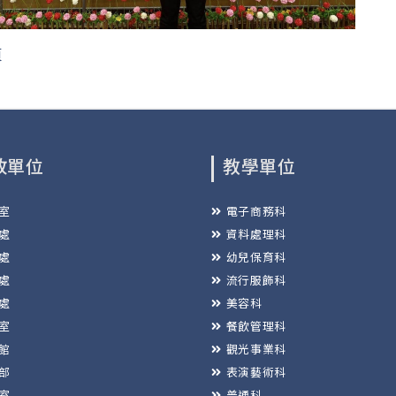
頁
政單位
教學單位
室
電子商務科
處
資料處理科
處
幼兒保育科
處
流行服飾科
處
美容科
室
餐飲管理科
館
觀光事業科
部
表演藝術科
室
普通科