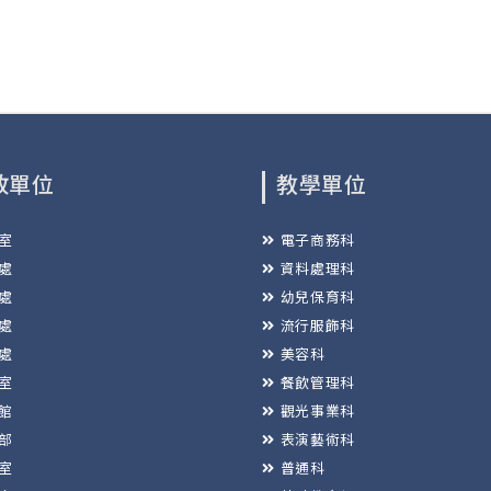
政單位
教學單位
室
電子商務科
處
資料處理科
處
幼兒保育科
處
流行服飾科
處
美容科
室
餐飲管理科
館
觀光事業科
部
表演藝術科
室
普通科