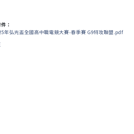
附件：
25年弘光盃全國高中職電競大賽-春季賽 G9特攻聯盟.pdf
頁