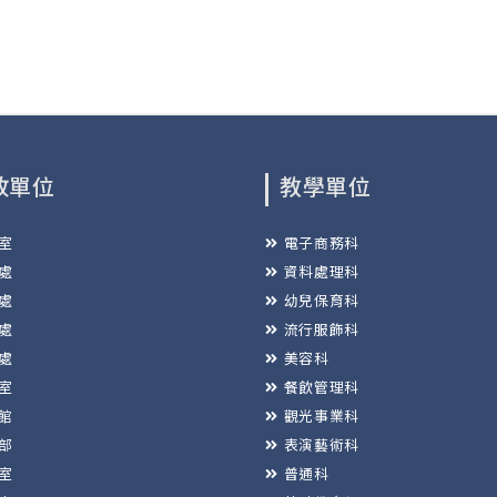
政單位
教學單位
室
電子商務科
處
資料處理科
處
幼兒保育科
處
流行服飾科
處
美容科
室
餐飲管理科
館
觀光事業科
部
表演藝術科
室
普通科