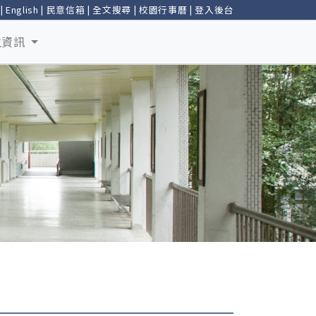
|
English
|
民意信箱
|
全文搜尋
|
校園行事曆
|
登入後台
生資訊